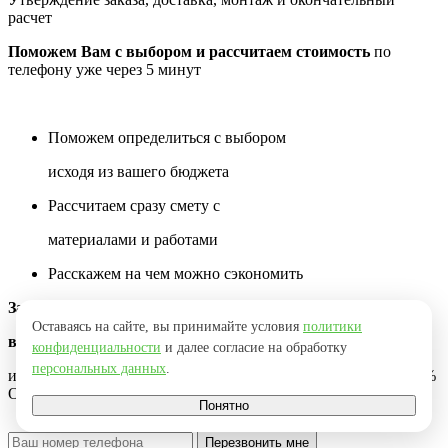
расчет
Поможем Вам с выбором и рассчитаем стоимость
по
телефону уже через 5 минут
Поможем определиться с выбором
исходя из вашего бюджета
Рассчитаем сразу смету с
материалами и работами
Расскажем на чем можно сэкономить
Заполните форму ниже и мы перезвоним
Оставаясь на сайте, вы принимайте условия
политики
вам через 2 минуты
конфиденциальности
и далее согласие на обработку
персональных данных
.
и сделать Вам по возможности максимальную скидку до -10%
Оставьте просто Ваш телефон
Понятно
Перезвонить мне